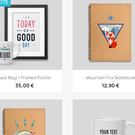
OTE
Vista rápida
Vista rápida


ack Mug + Framed Poster
Mountain Fox Notebook
35,00 €
12,90 €