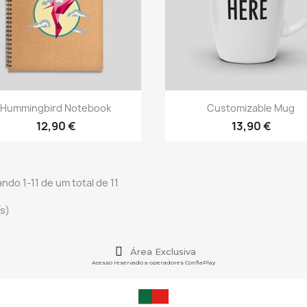
Vista rápida
Vista rápida


Hummingbird Notebook
Customizable Mug
12,90 €
13,90 €
ndo 1-11 de um total de 11
(s)
Área Exclusiva
Acesso reservado a operadores ConfiaPlay