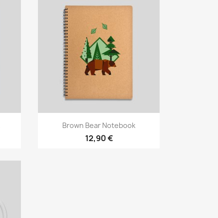
Vista rápida

Brown Bear Notebook
12,90 €