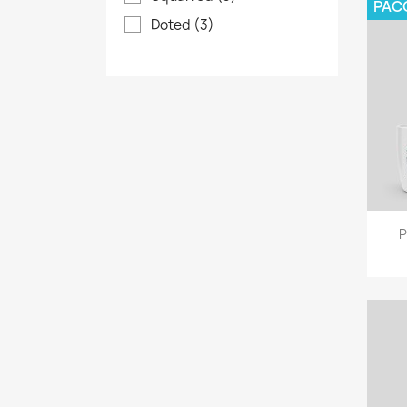
PAC
Doted
(3)
P