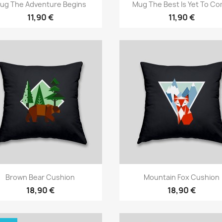
Vista rápida
Vista rápida


ug The Adventure Begins
Mug The Best Is Yet To C
11,90 €
11,90 €
Vista rápida
Vista rápida


Brown Bear Cushion
Mountain Fox Cushion
18,90 €
18,90 €