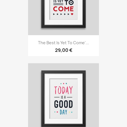
The Best Is Yet To Come'...
29,00 €