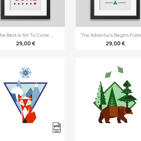
Vista rápida
Vista rápida


he Best Is Yet To Come'...
The Adventure Begins Frame
29,00 €
29,00 €