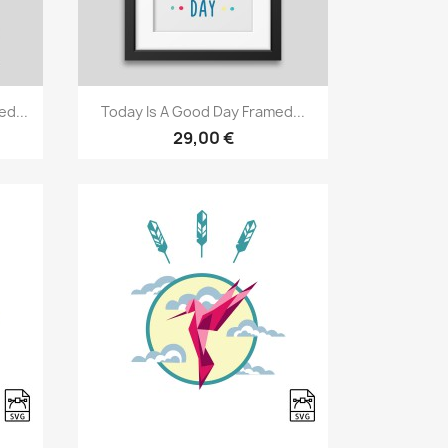
Vista rápida

d...
Today Is A Good Day Framed...
29,00 €