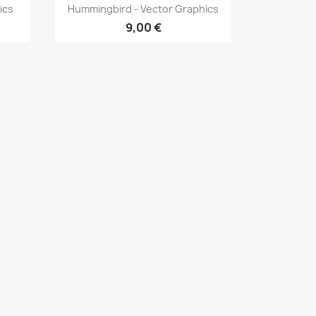
Vista rápida

ics
Hummingbird - Vector Graphics
9,00 €