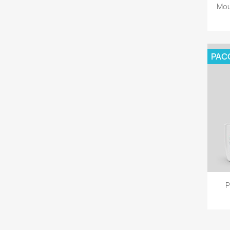
Mou
PAC
P