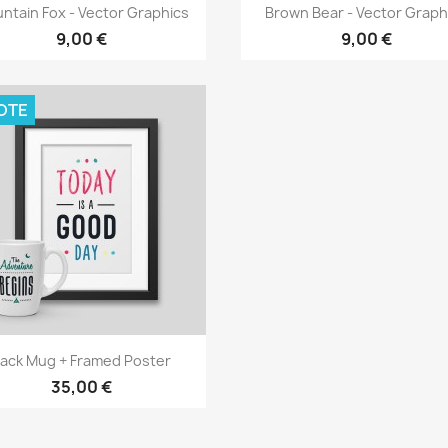
Vista rápida
Vista rápida


ntain Fox - Vector Graphics
Brown Bear - Vector Graph
9,00 €
9,00 €
OTE
Vista rápida

ack Mug + Framed Poster
35,00 €